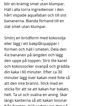
blir en krämig smet utan klumpar. 
Häll i alla torra ingredienser i den 
hårt vispade aquafaban och till sist 
bananerna. Blanda förhand till en 
slät smet utan klumpar. 
Smörj en brödform med kokosolja 
eller lägg i ett bakplåtspapper i 
formen och häll i smeten. Dela den 
4:e bananen på längden och lägg 
den uppe på toppen. Strö lite kanel 
och kokossocker ovanpå och grädda 
din kaka i 60 minuter. Efter ca 30 
minuter lägg över kakan med folie så 
att den inte bränns. Stick med en 
sticka för att se att kakan har bakats 
helt. Ta ut och svalna en aning. Skär 
längs kanterna så att kakan lossnar 
från formen. Häll sedan upp den på 