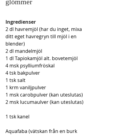
glömmer 
Ingredienser
2 dl havremjöl (har du inget, mixa 
ditt eget havregryn till mjöl i en 
blender) 
2 dl mandelmjöl
1 dl Tapiokamjöl alt. bovetemjöl
4 msk psylliumfröskal
4 tsk bakpulver
1 tsk salt
1 krm vaniljpulver
1 msk carobpulver (kan uteslutas)
2 msk lucumaulver (kan uteslutas)
1 tsk kanel 
Aquafaba (vätskan från en burk 