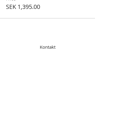
SEK 1,395.00
Kontakt
Linda Persson AB
Rängsbyväg 307
235 91 Vellinge
linda@lindapersson.com
0704-380819
Orgnr:
559242-0540
Bg:
5452-7353