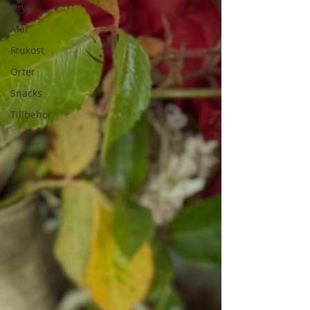
Dryck
Mat
Frukost
Örter
Snacks
Tillbehör