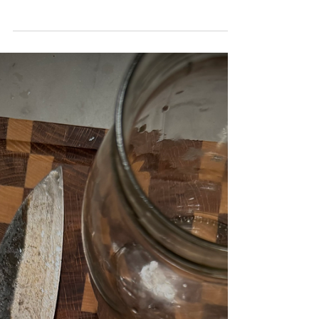
Jun 19, 2025
Nutella paj
Raw Nutella paj med rostade hasselnötter och
krämig choklad En dessert som passar alla
gammal som ung, glutenintollerant, vegan eller
den...