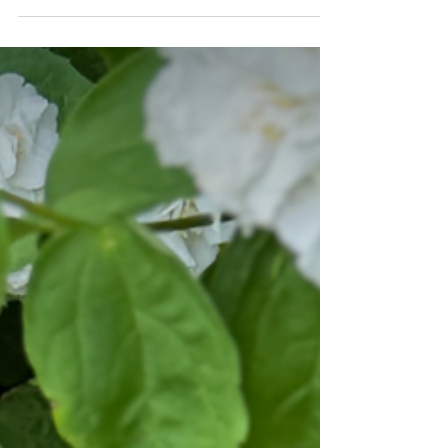
Glutenfria lins-wraps
Proteinrika och goda wraps utan gluten lagade
med ett fåtal råvaror. Passar perfekt att fylla
med godaker som grillad aubergine, pesto,...