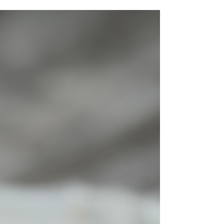
bananer som nästan springer från fruktfatet
själva?...