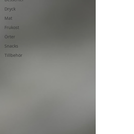
Dryck
Mat
Frukost
Örter
Snacks
Tillbehör