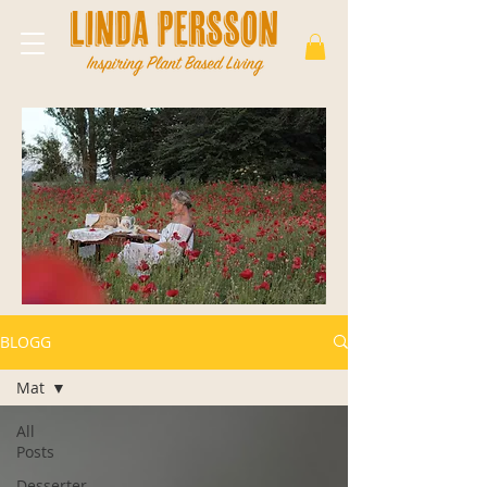
BLOGG
Mat
All
Posts
Desserter