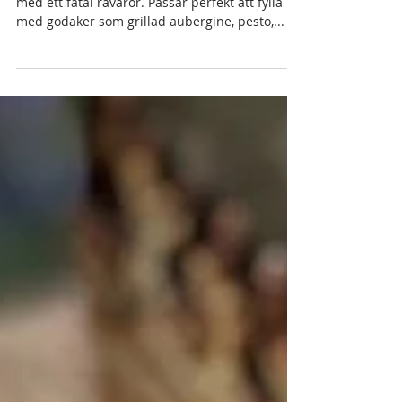
Glutenfria lins-wraps
Proteinrika och goda wraps utan gluten lagade
med ett fåtal råvaror. Passar perfekt att fylla
med godaker som grillad aubergine, pesto,...