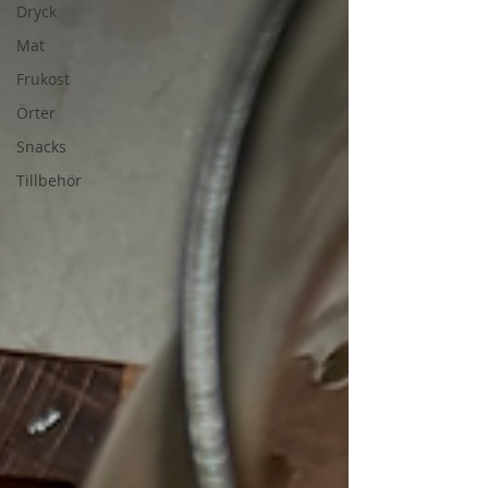
Dryck
Mat
Frukost
Örter
Snacks
Tillbehör