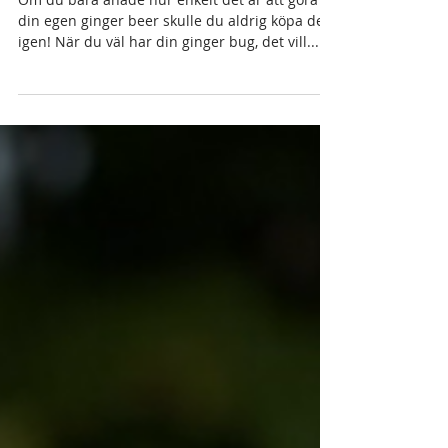
Ginger beer
Om du bara anade hur enkelt det är att göra
din egen ginger beer skulle du aldrig köpa den
igen! När du väl har din ginger bug, det vill...