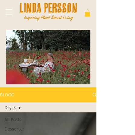
BLOGG
Dryck
All Posts
Desserter