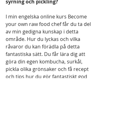
syrning och pickling? 
I min engelska online kurs Become 
your own raw food chef får du ta del 
av min gedigna kunskap i detta 
område. Hur du lyckas och vilka 
råvaror du kan förädla på detta 
fantastiska sätt. Du får lära dig att 
göra din egen kombucha, surkål, 
pickla olika grönsaker och få recept 
och tips hur du gör fantastiskt god 
Koreansk Kimchi. 
Föllj länken och läs mer: 
https://www.lindapersson.com/plans-
pricing