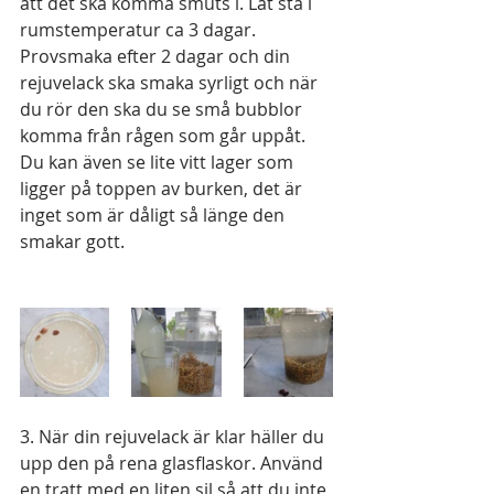
att det ska komma smuts i. Låt stå i 
rumstemperatur ca 3 dagar. 
Provsmaka efter 2 dagar och din 
rejuvelack ska smaka syrligt och när 
du rör den ska du se små bubblor 
komma från rågen som går uppåt. 
Du kan även se lite vitt lager som 
ligger på toppen av burken, det är 
inget som är dåligt så länge den 
smakar gott. 
3. När din rejuvelack är klar häller du 
upp den på rena glasflaskor. Använd 
en tratt med en liten sil så att du inte 