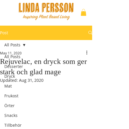
Post
All Posts
May 11, 2020
All Posts
Rejuvelac, en dryck som ger
Desserter
stark och glad mage
Dryck
Updated:
Aug 31, 2020
Mat
Frukost
Örter
Snacks
Tillbehör