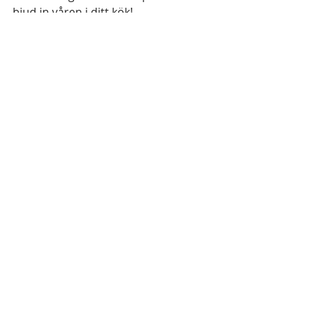
bjud in våren i ditt kök! 
Varma kramar 
Linda 
Örter
Recent Posts
See All